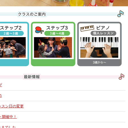
プ
5
るレッスン日の変更
スン 開催中！
れさまでした