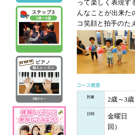
って楽しく表現す
んなことが出来た
コ笑顔と拍手のた
対象
2歳～3
日時
金曜日 1
回）